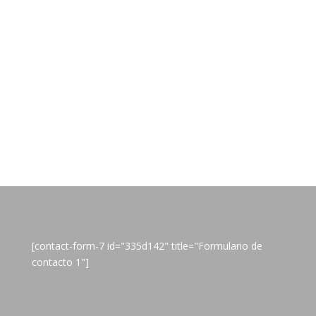
[contact-form-7 id="335d142" title="Formulario de
contacto 1"]