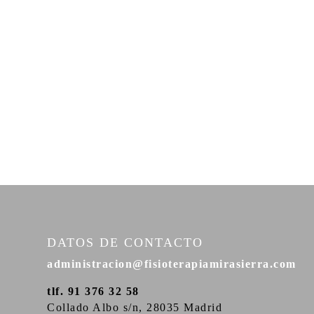
DATOS DE CONTACTO
administracion@fisioterapiamirasierra.com
tlf. 91 376 32 58
Collado Albo s/n, 28035 Madrid