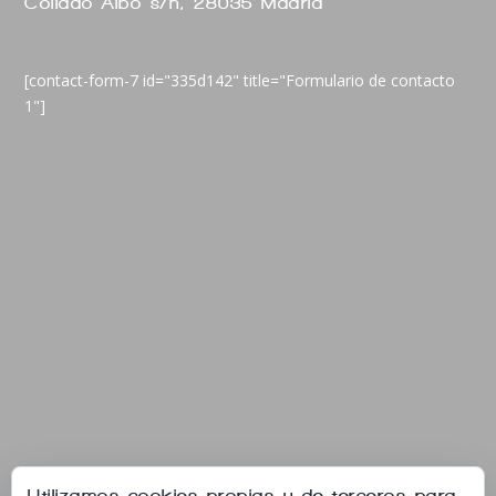
Collado Albo s/n, 28035 Madrid
[contact-form-7 id="335d142" title="Formulario de contacto
1"]
Utilizamos cookies propias y de terceros para