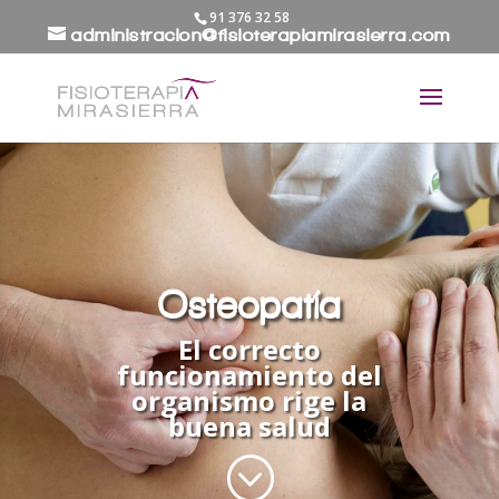
91 376 32 58
administracion@fisioterapiamirasierra.com
Osteopatía
El correcto
funcionamiento del
organismo rige la
buena salud
;