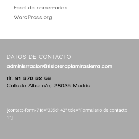
Feed de comentarios
WordPress.org
DATOS DE CONTACTO
administracion@fisioterapiamirasierra.com
tlf. 91 376 32 58
Collado Albo s/n, 28035 Madrid
[contact-form-7 id="335d142" title="Formulario de contacto
1"]