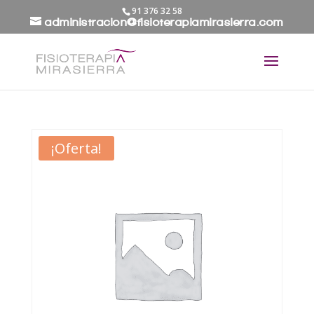
91 376 32 58
administracion@fisioterapiamirasierra.com
¡Oferta!