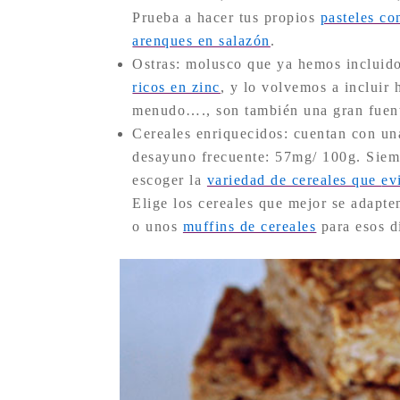
Prueba a hacer tus propios
pasteles co
arenques en salazón
.
Ostras: molusco que ya hemos incluido 
ricos en zinc
, y lo volvemos a incluir
menudo…., son también una gran fuen
Cereales enriquecidos: cuentan con un
desayuno frecuente: 57mg/ 100g. Siempr
escoger la
variedad de cereales que
ev
Elige los cereales que mejor se adapte
o unos
muffins de cereales
para esos d