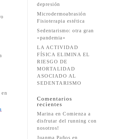
depresión
a
Microdermoabrasión
ro
Fisioterapia estética
Sedentarismo: otra gran
«pandemia»
LA ACTIVIDAD
FÍSICA ELIMINA EL
a
RIESGO DE
MORTALIDAD
ASOCIADO AL
SEDENTARISMO
 en
Comentarios
recientes
a
Marina
en
Comienza a
disfrutar del running con
nosotros!
Juanma Paños
en