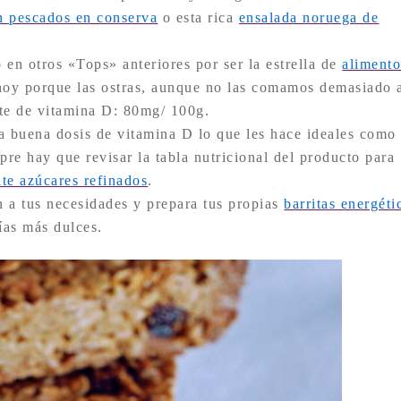
n pescados en conserva
o esta rica
ensalada noruega de
en otros «Tops» anteriores por ser la estrella de
alimento
 hoy porque las ostras, aunque no las comamos demasiado 
te de vitamina D: 80mg/ 100g.
a buena dosis de vitamina D lo que les hace ideales como
e hay que revisar la tabla nutricional del producto para
ite azúcares refinados
.
n a tus necesidades y prepara tus propias
barritas energéti
ías más dulces.